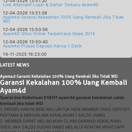
12-04-2026 13:51:20
Link Alternatif Login & Daftar Terbaru Ayam4D
12-04-2026 13:51:09
Ayam4d Garansi Kekalahan 100% Uang Kembali Jika Tidak
WD
12-04-2026 13:50:56
Ayam4D Situs Online Terpercaya Sejak 2014
12-04-2026 13:50:40
Ayam4d Proses Deposit Hanya 1 Detik
19-11-2025 16:23:00
LATEST
NEWS
Ayam4d Garansi Kekalahan 100% Uang Kembali Jika Tidak WD
Garansi Kekalahan 100% Uang Kembali
Ayam4d
Syarat dan Ketentuan EVENT ayam4d garansi kekalahan saldo
kembali jika tidak WD
1. PROMO HANYA BERLAKU UNTUK NEW MEMBER YANG DEPOSIT
PERTAMA & MENGALAMI KEKALAHAN / SALDO HABIS .
2. MEMBER DAPAT MELAKUKAN CLAIM GARANSI KEKALAHAN
100% JIKA SALDO SUDAH HABIS MELALUI KONTAK WHATSAPP