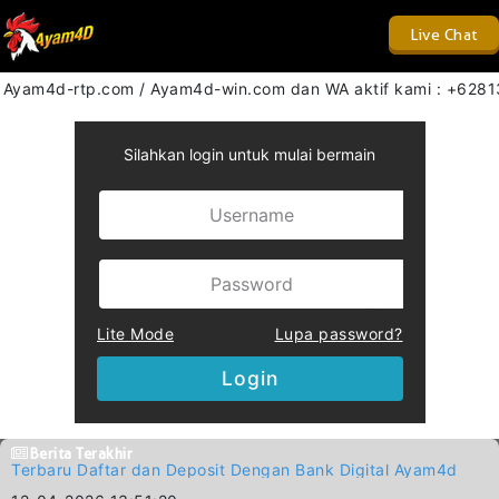
Live Chat
Ayam4d-rtp.com / Ayam4d-win.com dan WA aktif kami : +628
Silahkan login untuk mulai bermain
Show
Password
Lite Mode
Lupa password?
Login
Berita Terakhir
Terbaru Daftar dan Deposit Dengan Bank Digital Ayam4d